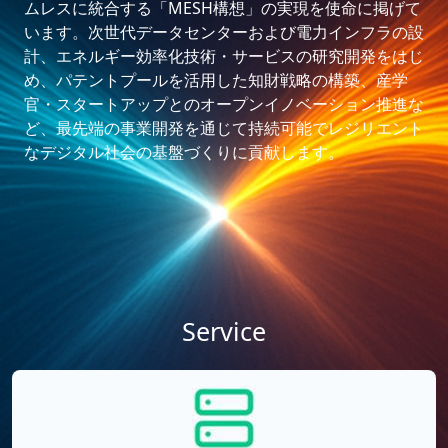
ムレスに統合する「MESH構想」の実現を使命に掲げて
います。次世代データセンターおよび電力インフラの設
計、エネルギー効率化技術・サービスの研究開発をはじ
め、パテントプールを活用した知財戦略の構築、産学
官・スタートアップとのオープンイノベーション推進な
ど、最先端の事業開発を通じて持続可能でレジリエント
なデジタル社会の基盤づくりに貢献します。
Service