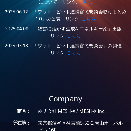
について リンク:
こちら
2025.06.12 「ワット・ビット連携官民懇談会取りまとめ
1.0」の公表 リンク:
こちら
2025.04.08 「経営に活かす生成AIエネルギー論」出版
リンク:
こちら
2025.03.18 「ワット・ビット連携官民懇談会」の開催
リンク:
こちら
Company
商号：
株式会社 MESH-X / MESH-X Inc.
所在地：
東京都渋谷区神宮前5-52-2 青山オーバル
ビル 16F