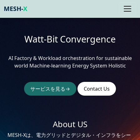
MESH-
X
Watt-Bit Convergence
AI Factory & Workload orchestration for sustainable
world Machine-learning Energy System Holistic
サービスを見る→
Contact Us
About US
MESH-Xは、電力グリッドとデジタル・インフラをシー