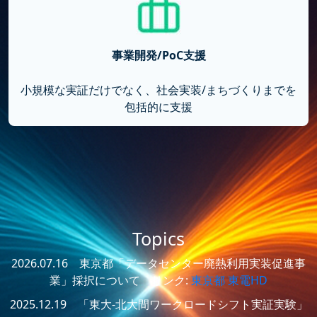
事業開発/PoC支援
小規模な実証だけでなく、社会実装/まちづくりまでを
包括的に支援
Topics
2026.07.16 東京都「データセンター廃熱利用実装促進事
業」採択について リンク:
東京都
東電HD
2025.12.19 「東大-北大間ワークロードシフト実証実験」